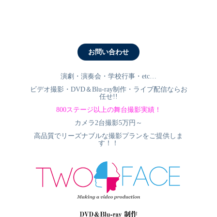
お問い合わせ
演劇・演奏会・学校行事・etc…
ビデオ撮影・DVD＆Blu‐ray制作・ライブ配信
ならお
任せ!!
800ステージ以上の舞台撮影実績！
カメラ2台撮影5万円～
高品質でリーズナブルな撮影プランをご提供しま
す！！